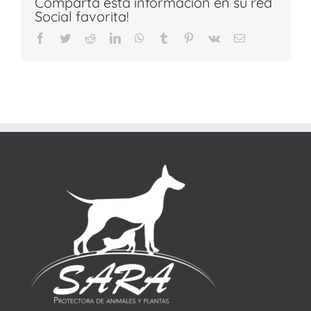
Comparta esta información en su red
Social favorita!
Facebook
Twitter
Reddit
LinkedIn
WhatsApp
Tumblr
Pinterest
Vk
Correo
electrónico