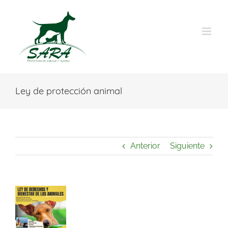
Saltar
al
contenido
Ley de protección animal
Anterior
Siguiente
Ver
imagen
más
grande